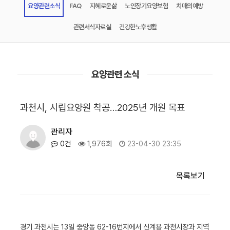
요양관련소식
FAQ
지혜로운삶
노인장기요양보험
치매의예방
관련서식자료실
건강한노후생활
요양관련 소식
과천시, 시립요양원 착공…2025년 개원 목표
관리자
0건
1,976회
23-04-30 23:35
목록보기
경기 과천시는 13일 중앙동 62-16번지에서 신계용 과천시장과 지역