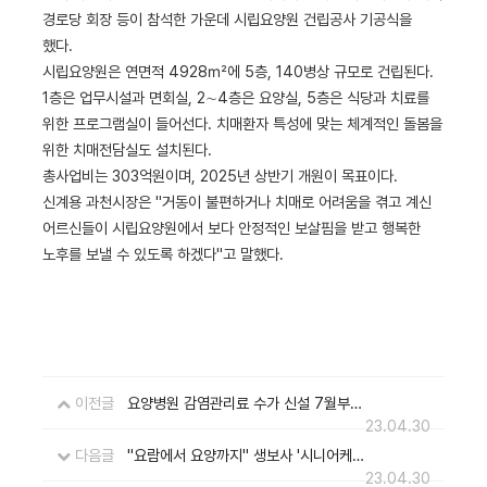
경로당 회장 등이 참석한 가운데 시립요양원 건립공사 기공식을
했다.
시립요양원은 연면적 4928㎡에 5층, 140병상 규모로 건립된다.
1층은 업무시설과 면회실, 2∼4층은 요양실, 5층은 식당과 치료를
위한 프로그램실이 들어선다. 치매환자 특성에 맞는 체계적인 돌봄을
위한 치매전담실도 설치된다.
총사업비는 303억원이며, 2025년 상반기 개원이 목표이다.
신계용 과천시장은 "거동이 불편하거나 치매로 어려움을 겪고 계신
어르신들이 시립요양원에서 보다 안정적인 보살핌을 받고 행복한
노후를 보낼 수 있도록 하겠다"고 말했다.
이전글
요양병원 감염관리료 수가 신설 7월부터 적용
23.04.30
다음글
"요람에서 요양까지" 생보사 '시니어케어' 확대 숙원 풀릴까
23.04.30