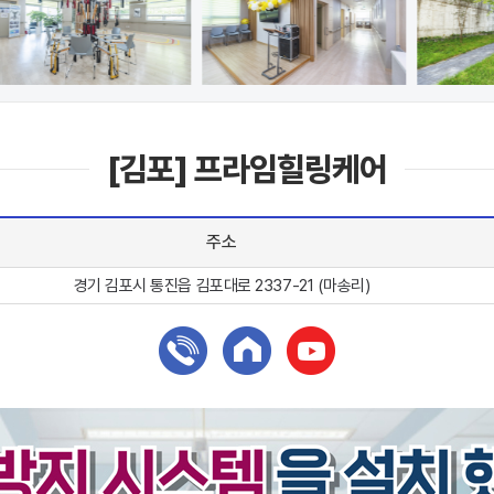
[김포] 프라임힐링케어
주소
경기 김포시 통진읍 김포대로 2337-21 (마송리)