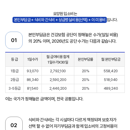
요양원 입소비는
본인부담금 + 식비와 간식비 + 상급병실비용(선택) + 이∙미용비
입니다.
본인부담금은 건강보험 공단이 정해놓은 수가(일일 비용)
01
의 20% 이며, 2026년도 공단 수가는 다음과 같습니다.
월 급여비용 합계
등 급
1일수가
본인부담률
월 본인부담금
1일수가X30일
1등급
93,070
2,792,100
20%
558,420
2등급
86,340
2,590,200
20%
518,040
3-5등급
81,540
2,446,200
20%
489,240
이는 국가가 정해놓은 금액이며, 전국 공통입니다.
식비와 간식비는 각 시설마다 다르게 책정되며 보호자가
02
선택 할 수 없어 자기부담금과 함께 입소비의 고정비용이