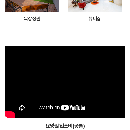
옥상정원
뷰티샵
요양원 입소비(공통)