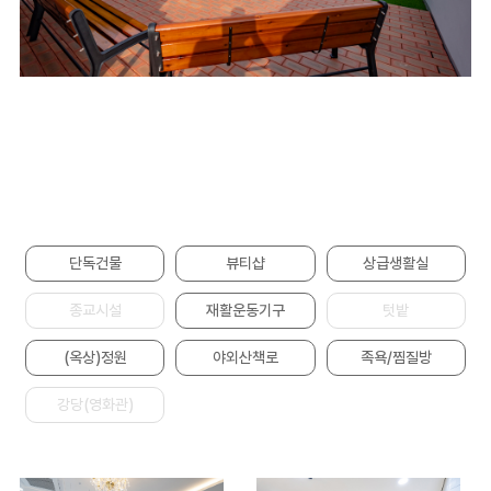
단독건물
뷰티샵
상급생활실
종교시설
재활운동기구
텃밭
(옥상)정원
야외산책로
족욕/찜질방
강당(영화관)