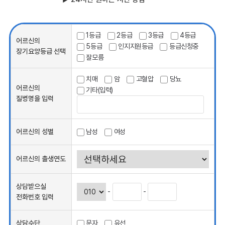
1등급
2등급
3등급
4등급
어르신의
5등급
인지지원등급
등급신청중
장기요양등급 선택
잘모름
치매
암
고혈압
당뇨
어르신의
기타(입력)
질병명을 입력
어르신의 성별
남성
여성
어르신의 출생연도
상담받으실
-
-
전화번호 입력
상담수단
문자
유선