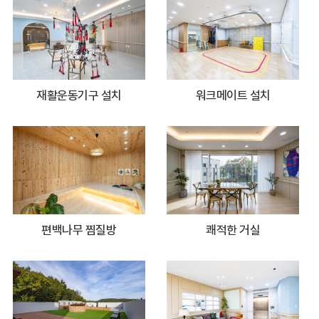
재활운동기구 설치
워크메이트 설치
편백나무 찜질방
쾌적한 거실