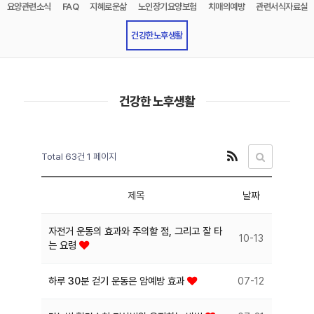
요양관련소식
FAQ
지혜로운삶
노인장기요양보험
치매의예방
관련서식자료실
건강한노후생활
건강한 노후생활
RSS
게시판 검색
Total 63건
1 페이지
제목
날짜
자전거 운동의 효과와 주의할 점, 그리고 잘 타
10-13
는 요령
하루 30분 걷기 운동은 암예방 효과
07-12